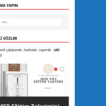
MA YAPIN
Ü SÖZLER
ınıfı çalışkandır, harikadır, süperdir.
(Ali
z)