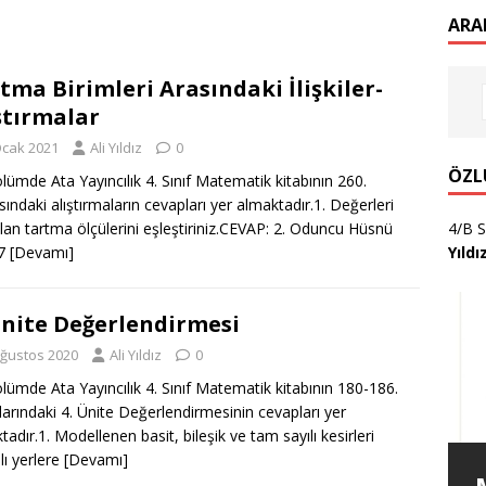
ARA
tma Birimleri Arasındaki İlişkiler-
ştırmalar
Ocak 2021
Ali Yıldız
0
ÖZL
lümde Ata Yayıncılık 4. Sınıf Matematik kitabının 260.
sındaki alıştırmaların cevapları yer almaktadır.1. Değerleri
olan tartma ölçülerini eşleştiriniz.CEVAP: 2. Oduncu Hüsnü
4/B S
 7
[Devamı]
Yıldı
Ünite Değerlendirmesi
Ağustos 2020
Ali Yıldız
0
lümde Ata Yayıncılık 4. Sınıf Matematik kitabının 180-186.
larındaki 4. Ünite Değerlendirmesinin cevapları yer
tadır.1. Modellenen basit, bileşik ve tam sayılı kesirleri
lı yerlere
[Devamı]