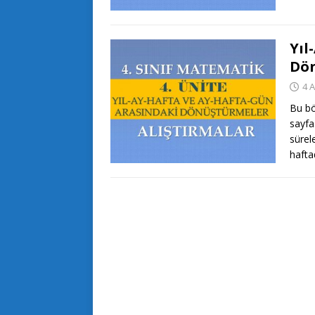
Yıl
Dön
4 
Bu bö
sayfa
sürel
hafta