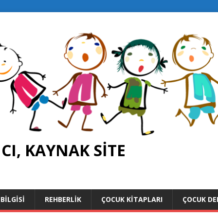
I, KAYNAK SITE
BILGISI
REHBERLIK
ÇOCUK KITAPLARI
ÇOCUK DE