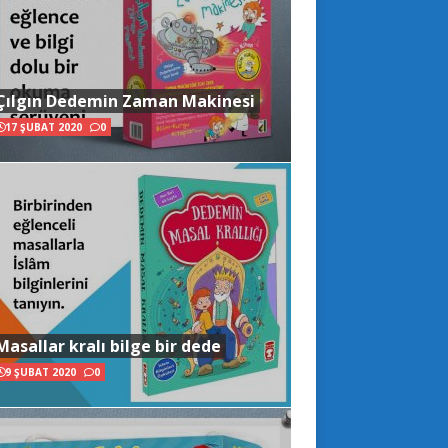
Çılgın Dedemin Zaman Makinesi
17 ŞUBAT 2020
0
Masallar kralı bilge bir dede
9 ŞUBAT 2020
0