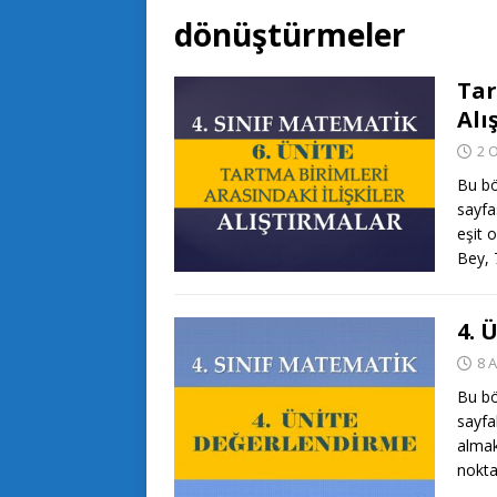
dönüştürmeler
Tar
Alı
2 
Bu bö
sayfa
eşit 
Bey,
4. 
8 
Bu bö
sayfa
almak
nokta