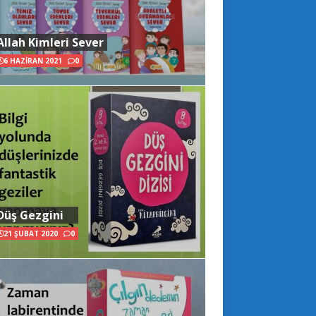
Allah Kimleri Sever
6 HAZIRAN 2021
0
Düş Gezgini
21 ŞUBAT 2020
0