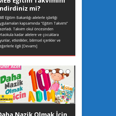
MEB Eğitim Takvimini
indirdiniz mi?
Okullar ne zaman
açılacak?
illî Eğitim Bakanlığı ailelerle işbirliği
ygulamaları kapsamında “Eğitim Takvimi”
019-2020 Eğitim öğretim yılının 1. dönemi
azırladı. Takvim okul öncesinden
7 Ocak 2020 Cuma günü öğrencilerin
rtaokula kadar ailelere ve çocuklara
arne almasıyla sona erdi. Böylelikle 16
yunlar, etkinlikler, bilimsel içerikler ve
ünlük yarı yıl tatiline girilmiş oldu. 2.
eğerlerle ilgili
[Devamı]
Devamı]
Çocuklara Olumlu
Daha Nazik Olmak İçin