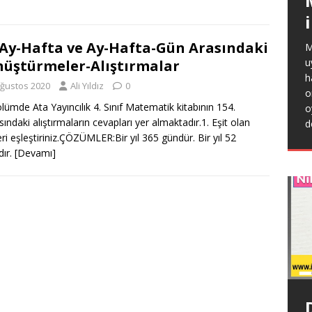
-Ay-Hafta ve Ay-Hafta-Gün Arasındaki
M
u
üştürmeler-Alıştırmalar
2
h
1
Ağustos 2020
Ali Yıldız
0
o
k
lümde Ata Yayıncılık 4. Sınıf Matematik kitabının 154.
o
g
sındaki alıştırmaların cevapları yer almaktadır.1. Eşit olan
d
[
eri eşleştiriniz.ÇÖZÜMLER:Bir yıl 365 gündür. Bir yıl 52
dır.
[Devamı]