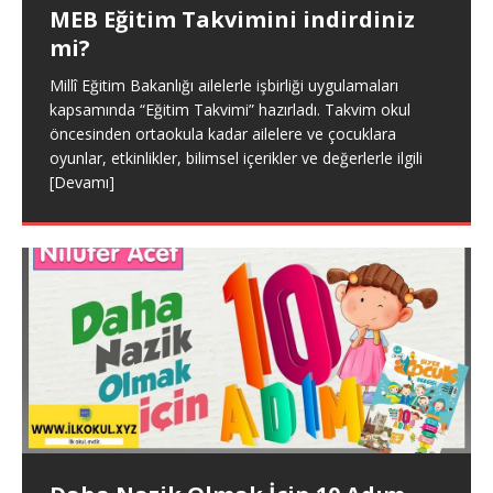
MEB Eğitim Takvimini indirdiniz
mi?
Okullar ne zaman açılacak?
Millî Eğitim Bakanlığı ailelerle işbirliği uygulamaları
2019-2020 Eğitim öğretim yılının 1. dönemi 17 Ocak
kapsamında “Eğitim Takvimi” hazırladı. Takvim okul
2020 Cuma günü öğrencilerin karne almasıyla sona
öncesinden ortaokula kadar ailelere ve çocuklara
erdi. Böylelikle 16 günlük yarı yıl tatiline girilmiş oldu. 2.
oyunlar, etkinlikler, bilimsel içerikler ve değerlerle ilgili
[Devamı]
[Devamı]
Çocuklara Olumlu Örnek Olmak