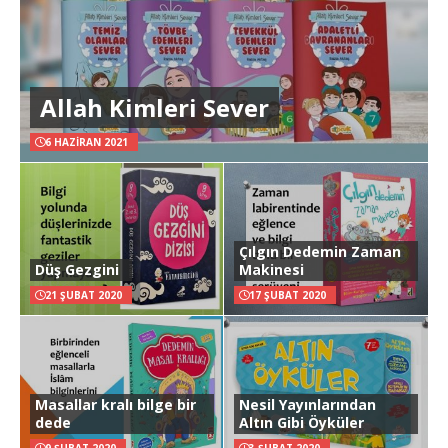
Allah Kimleri Sever
6 HAZIRAN 2021
Çılgın Dedemin Zaman
Düş Gezgini
Makinesi
21 ŞUBAT 2020
17 ŞUBAT 2020
Masallar kralı bilge bir
Nesil Yayınlarından
dede
Altın Gibi Öyküler