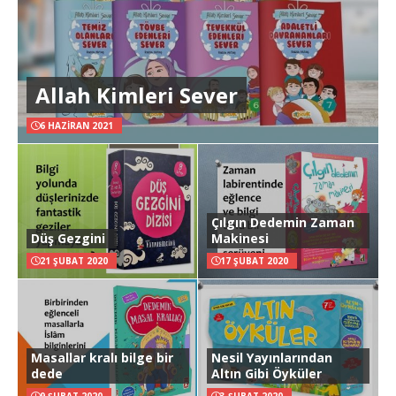
Allah Kimleri Sever
6 HAZIRAN 2021
Çılgın Dedemin Zaman
Düş Gezgini
Makinesi
21 ŞUBAT 2020
17 ŞUBAT 2020
Masallar kralı bilge bir
Nesil Yayınlarından
dede
Altın Gibi Öyküler