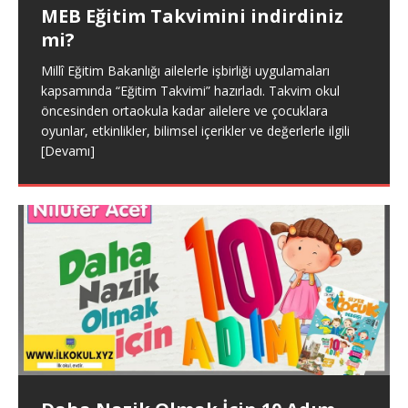
MEB Eğitim Takvimini indirdiniz
mi?
Okullar ne zaman açılacak?
Millî Eğitim Bakanlığı ailelerle işbirliği uygulamaları
2019-2020 Eğitim öğretim yılının 1. dönemi 17 Ocak
kapsamında “Eğitim Takvimi” hazırladı. Takvim okul
2020 Cuma günü öğrencilerin karne almasıyla sona
öncesinden ortaokula kadar ailelere ve çocuklara
erdi. Böylelikle 16 günlük yarı yıl tatiline girilmiş oldu. 2.
oyunlar, etkinlikler, bilimsel içerikler ve değerlerle ilgili
[Devamı]
[Devamı]
Çocuklara Olumlu Örnek Olmak